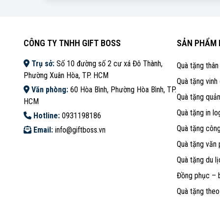
CÔNG TY TNHH GIFT BOSS
SẢN PHẨM 
Trụ sở:
Số 10 đường số 2 cư xá Đô Thành,
Quà tặng thân
Phường Xuân Hòa, TP. HCM
Quà tặng vinh
Văn phòng:
60 Hòa Bình, Phường Hòa Bình, TP.
Quà tặng quả
HCM
Quà tặng in lo
Hotline:
0931198186
Quà tặng côn
Email:
info@giftboss.vn
Quà tặng văn
Quà tặng du lị
Đồng phục – 
Quà tặng the