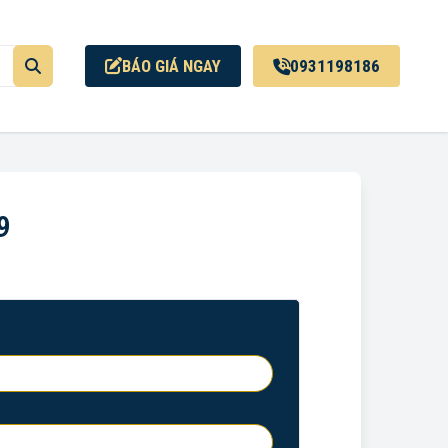
BÁO GIÁ NGAY
0931198186
9