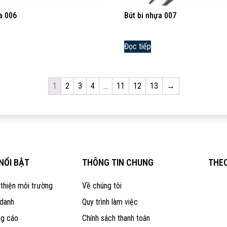
a 006
Bút bi nhựa 007
Đọc tiếp
1
2
3
4
…
11
12
13
→
NỔI BẬT
THÔNG TIN CHUNG
THEO
 thiện môi trường
Về chúng tôi
 danh
Quy trình làm việc
ng cáo
Chính sách thanh toán