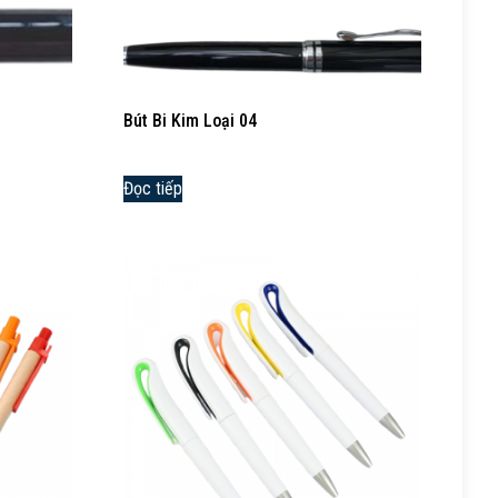
Bút Bi Kim Loại 04
Đọc tiếp