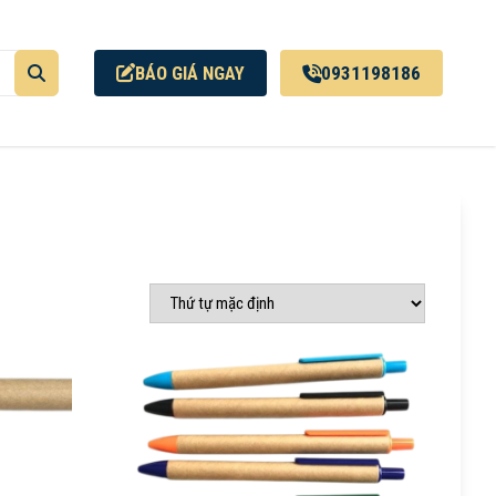
BÁO GIÁ NGAY
0931198186