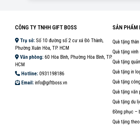
CÔNG TY TNHH GIFT BOSS
SẢN PHẨM 
Trụ sở:
Số 10 đường số 2 cư xá Đô Thành,
Quà tặng thân
Phường Xuân Hòa, TP. HCM
Quà tặng vinh
Văn phòng:
60 Hòa Bình, Phường Hòa Bình, TP.
Quà tặng quả
HCM
Quà tặng in lo
Hotline:
0931198186
Quà tặng côn
Email:
info@giftboss.vn
Quà tặng văn
Quà tặng du lị
Đồng phục – 
Quà tặng the