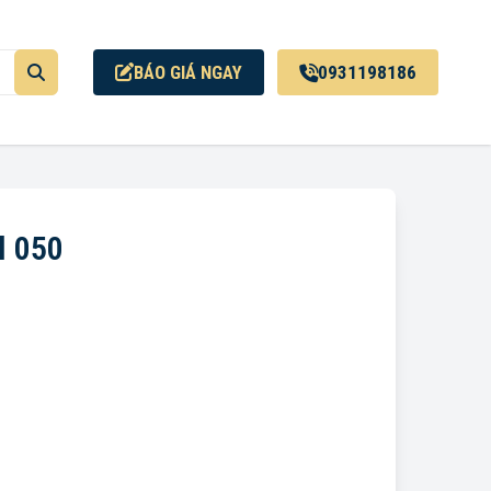
BÁO GIÁ NGAY
0931198186
l 050