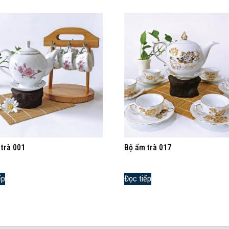
trà 001
Bộ ấm trà 017
ếp
Đọc tiếp