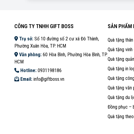
CÔNG TY TNHH GIFT BOSS
SẢN PHẨM 
Trụ sở:
Số 10 đường số 2 cư xá Đô Thành,
Quà tặng thân
Phường Xuân Hòa, TP. HCM
Quà tặng vinh
Văn phòng:
60 Hòa Bình, Phường Hòa Bình, TP.
Quà tặng quả
HCM
Quà tặng in lo
Hotline:
0931198186
Quà tặng côn
Email:
info@giftboss.vn
Quà tặng văn
Quà tặng du lị
Đồng phục – 
Quà tặng the