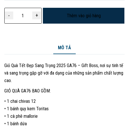
Giỏ
Thêm vào giỏ hàng
Quà
Tết
Đẹp
Sang
Trọng
MÔ TẢ
2025
GA76
Giỏ Quà Tết Đẹp Sang Trọng 2025 GA76 – Gift Boss, nơi sự tinh tế
–
và sang trọng gặp gỡ với đa dạng của những sản phẩm chất lượng
Gift
Boss
cao.
số
GIỎ QUÀ GA76 BAO GỒM:
lượng
• 1 chai chivas 12
• 1 bánh quy kem Toritas
• 1 cà phê mallorie
• 1 bánh dứa