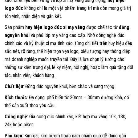
xảo, chất liệu bền vững và lớp xi mạ vàng sang trọng,
huy hiệu
logo đúc
không chỉ là một vật phẩm trang trí mà còn mang giá trị
tôn vinh, nhận diện và gắn kết.
Sản phẩm
huy hiệu logo đúc xi mạ vàng
được chế tác từ
đồng
nguyên khối
và phủ lớp mạ vàng cao cấp. Nhờ công nghệ đúc
chính xác và kỹ thuật xi mạ tinh xảo, từng chi tiết trên huy hiệu đều
sắc nét, rõ ràng, thể hiện trọn vẹn logo, biểu tượng hay thông điệp
mà doanh nghiệp muốn truyền tải. Đây là lựa chọn lý tưởng cho
những sự kiện trọng đại, lễ kỷ niệm, hội nghị, hoặc làm quà tặng đối
tác, nhân viên, khách hàng.
Chất liệu
: Đồng đúc nguyên khối, bền chắc và sang trọng.
Kích thước
: Đa dạng, phổ biến từ 20mm – 30mm đường kính, có
thể sản xuất theo yêu cầu.
Công nghệ
: Gia công đúc chính xác, kết hợp mạ vàng 10k, 18k,
24k hoặc niken.
Phụ kiện
: Kim gài, kim bướm hoặc nam châm giúp dễ dàng gắn