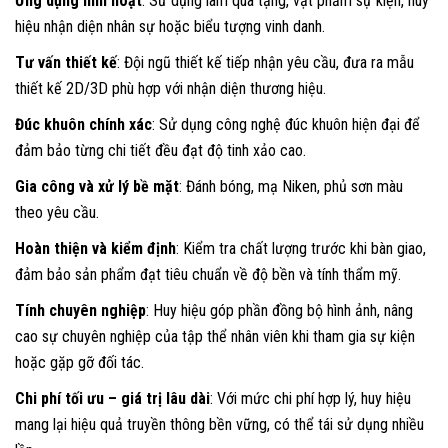
Ứng dụng linh hoạt
: Sử dụng làm quà tặng, vật phẩm sự kiện, huy
hiệu nhận diện nhân sự hoặc biểu tượng vinh danh.
Tư vấn thiết kế
: Đội ngũ thiết kế tiếp nhận yêu cầu, đưa ra mẫu
thiết kế 2D/3D phù hợp với nhận diện thương hiệu.
Đúc khuôn chính xác
: Sử dụng công nghệ đúc khuôn hiện đại để
đảm bảo từng chi tiết đều đạt độ tinh xảo cao.
Gia công và xử lý bề mặt
: Đánh bóng, mạ Niken, phủ sơn màu
theo yêu cầu.
Hoàn thiện và kiểm định
: Kiểm tra chất lượng trước khi bàn giao,
đảm bảo sản phẩm đạt tiêu chuẩn về độ bền và tính thẩm mỹ.
Tính chuyên nghiệp
: Huy hiệu góp phần đồng bộ hình ảnh, nâng
cao sự chuyên nghiệp của tập thể nhân viên khi tham gia sự kiện
hoặc gặp gỡ đối tác.
Chi phí tối ưu – giá trị lâu dài
: Với mức chi phí hợp lý, huy hiệu
mang lại hiệu quả truyền thông bền vững, có thể tái sử dụng nhiều