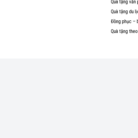
Quà tặng văn
Quà tặng du lị
Đồng phục – 
Quà tặng the