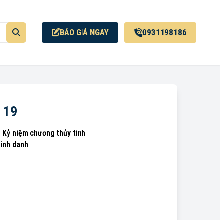
BÁO GIÁ NGAY
0931198186
 19
,
Kỷ niệm chương thủy tinh
vinh danh