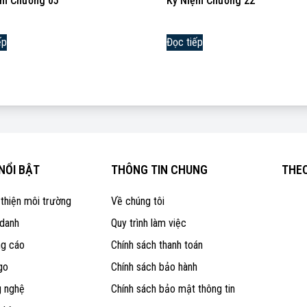
ệm Chương 05
Kỷ Niệm Chương 22
ếp
Đọc tiếp
NỔI BẬT
THÔNG TIN CHUNG
THEO
 thiện môi trường
Về chúng tôi
 danh
Quy trình làm việc
ng cáo
Chính sách thanh toán
go
Chính sách bảo hành
g nghệ
Chính sách bảo mật thông tin