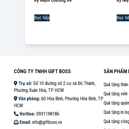
Kỷ Niệm Chương 04
Kỷ Ni
Đọc tiếp
Đọc ti
CÔNG TY TNHH GIFT BOSS
SẢN PHẨM 
Trụ sở:
Số 10 đường số 2 cư xá Đô Thành,
Quà tặng thân
Phường Xuân Hòa, TP. HCM
Quà tặng vinh
Văn phòng:
60 Hòa Bình, Phường Hòa Bình, TP.
Quà tặng quả
HCM
Quà tặng in lo
Hotline:
0931198186
Quà tặng côn
Email:
info@giftboss.vn