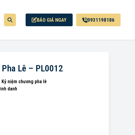
BÁO GIÁ NGAY
0931198186
 Pha Lê – PL0012
,
Kỷ niệm chương pha lê
vinh danh