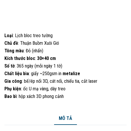
Loại
: Lịch bloc treo tường
Chủ đề
: Thuận Buồm Xuôi Gió
Tông màu
: Đỏ (nhấn)
Kích thước bloc
:
30×40 cm
Số tờ
: 365 ngày (mỗi ngày 1 tờ)
Chất liệu bìa
: giấy ~250gsm in
metalize
Gia công
: bế/ép nổi 3D, cát nổi, chiếu tia, cắt laser
Phụ kiện
: ốc U mạ vàng, dây treo
Bao bì
: hộp xách 3D phong cảnh
MÔ TẢ