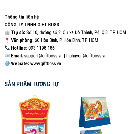
———————————
Thông tin liên hệ
CÔNG TY TNHH GIFT BOSS
Trụ sở:
Số 10, đường số 2, Cư xá Đô Thành, P.4, Q.3, TP. HCM
Văn phòng:
60 Hòa Bình, P. Hòa Bình, TP. HCM
Hotline:
093 1198 186
Email:
support@giftboss.vn
|
thuhuyen@giftboss.vn
Website:
www.giftboss.vn
SẢN PHẨM TƯƠNG TỰ