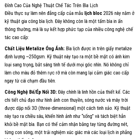
Đỉnh Cao Của Nghệ Thuật Chế Tác Trên Bìa Lịch
Điều thực sự làm nên đẳng cấp của mẫu
lịch bloc
2026 này nằm ở
kỹ thuật gia công bìa lịch. Đây không còn là một tấm bìa in ấn
thông thường, mà là sự kết hợp phức tạp của nhiều công nghệ chế
tác cao cấp:
Chất Liệu Metalize Óng Ánh:
Bìa lịch được in trên giấy metalize
định lượng ~250gsm. Kỹ thuật này tạo ra một bề mặt có ánh kim
loại sang trọng, bắt sáng tinh tế dưới mọi góc nhìn. Nó không chỉ
làm cho màu đỏ thêm rực rỡ mà còn mang lại cảm giác cao cấp
ngay từ cái chạm đầu tiên.
Công Nghệ Bế/Ép Nổi 3D:
Đây chính là linh hồn của thiết kế. Các
chi tiết chủ đạo như hình ảnh con thuyền, sóng nước và mây trời
được dập nổi 3D (three-dimensional) một cách tinh xảo. Kỹ thuật
này tạo ra chiều sâu, khiến hình ảnh như “sống” và tách biệt hẳn
khỏi bề mặt bìa. Bạn có thể cảm nhận bằng tay từng đường nét,
từng con sóng, một trải nghiệm xúc giác mà các loại lịch in phẳng