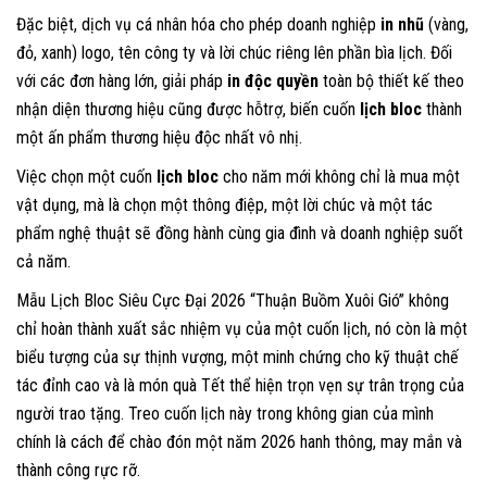
Đặc biệt, dịch vụ cá nhân hóa cho phép doanh nghiệp
in nhũ
(vàng,
đỏ, xanh) logo, tên công ty và lời chúc riêng lên phần bìa lịch. Đối
với các đơn hàng lớn, giải pháp
in độc quyền
toàn bộ thiết kế theo
nhận diện thương hiệu cũng được hỗtrợ, biến cuốn
lịch bloc
thành
một ấn phẩm thương hiệu độc nhất vô nhị.
Việc chọn một cuốn
lịch bloc
cho năm mới không chỉ là mua một
vật dụng, mà là chọn một thông điệp, một lời chúc và một tác
phẩm nghệ thuật sẽ đồng hành cùng gia đình và doanh nghiệp suốt
cả năm.
Mẫu Lịch Bloc Siêu Cực Đại 2026 “Thuận Buồm Xuôi Gió” không
chỉ hoàn thành xuất sắc nhiệm vụ của một cuốn lịch, nó còn là một
biểu tượng của sự thịnh vượng, một minh chứng cho kỹ thuật chế
tác đỉnh cao và là món quà Tết thể hiện trọn vẹn sự trân trọng của
người trao tặng. Treo cuốn lịch này trong không gian của mình
chính là cách để chào đón một năm 2026 hanh thông, may mắn và
thành công rực rỡ.