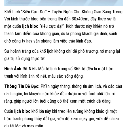
Khổ Lịch “Siêu Cực Đại” – Tuyên Ngôn Cho Không Gian Sang Trọng
Với kích thước bloc bên trong lên đến 30x40cm, đây thực sự là
một cuốn
lịch bloc
“siêu cực đại”. Kích thước này khiến nó trở
thành tâm điểm của không gian, dù là phòng khách gia đình, sảnh
chờ công ty hay văn phòng làm việc của lãnh đạo.
Sự hoành tráng của khổ lịch không chỉ để phô trương, nó mang lại
giá trị sử dụng thực tế:
Hình Ảnh Rõ Nét:
Mỗi tờ lịch trong số 365 tờ đều là một bức
tranh với hình ảnh rõ nét, màu sắc sống động.
Thông Tin Dễ Đọc:
Phần ngày tháng, thông tin âm lịch, và các câu
danh ngôn, lời khuyên sức khỏe đều được in với font chữ lớn, rõ
ràng, giúp người lớn tuổi cũng có thể xem một cách dễ dàng.
Cuốn
lịch bloc
khổ lớn này khi treo lên tường không khác gì một
bức tranh phong thủy đắt giá, vừa để xem ngày giờ, vừa để chiêu
dụ tài lộc và may mắn.