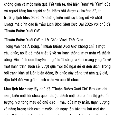
không gian và một món quà Tết tinh tế, thể hiện “tâm” và “tầm” của
cả người tặng lẫn người nhận. Nắm bắt được xu hướng đó, thị
trường
lịch bloc
2026 đã chứng kiến một sự bùng nổ về chất
lượng, mà đỉnh cao là mẫu Lịch Bloc Siêu Cực Đại 2026 với chủ đề
“Thuận Buồm Xuôi Gió”.
“Thuận Buồm Xuôi Gió” – Lời Chúc Vượt Thời Gian
Trong văn hóa Á Đông, “Thuận Buồm Xuôi Gió” không chỉ là một
câu chúc; nó là cả một triết lý về sự hanh thông, may mắn và thành
công. Hình ảnh con thuyền no gió lướt sóng ra khơi mang ý nghĩa về
một hành trình suôn sẻ, vượt qua mọi trở ngại để đi đến đích. Trong
bối cảnh kinh tế luôn biến động, lời chúc này càng trở nên quý giá,
đặc biệt đối với giới doanh nhân và các tổ chức.
Mẫu
lịch bloc
này lấy chủ đề “Thuận Buồm Xuôi Gió” làm kim chỉ
nam, biến một lời chúc quen thuộc thành một tác phẩm thị giác ấn
tượng. Với tông màu đỏ chủ đạo – màu của may mắn, thịnh vượng
và năng lượng tích cực – cuốn lịch ngay lập tức thu hút mọi ánh