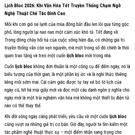
Lịch Bloc 2026: Khi Văn Hóa Tết Truyền Thống Chạm Ngõ
Nghệ Thuật Chế Tác Đỉnh Cao
Mỗi khi cơn gió se lạnh của mùa đông bắt đầu len lỏi qua từng góc
phố, lòng người lại nao nao một cảm xúc khó tả: Tết đang về.
Trong dòng chảy hối hả của cuộc sống hiện đại, có những giá trị
truyền thống vẫn còn vẹn nguyên, mà một trong số đó chính là thói
quen trao tặng và treo một cuốn
lịch bloc
mới trong nhà.
Cuốn
lịch bloc
không đơn thuần là một công cụ để đếm ngày; nó là
biểu tượng của thời gian, là một phần ký ức và là nghi thức thiêng
liêng mỗi sớm mai. Cái cảm giác được tự tay xé bỏ tờ lịch của
ngày cũ, hít hà mùi giấy mới và đọc một câu danh ngôn ý nghĩa cho
ngày mới là một trải nghiệm văn hóa mà không một thiết bị điện tử
nào có thể thay thế.
Khi đời sống ngày càng phát triển, yêu cầu về một cuốn
lịch bloc
cũng vượt xa những giá trị cơ bản. Giờ đây, người ta tìm kiếm một
tác phẩm nghệ thuật thực sự – một điểm nhấn sang trọng cho