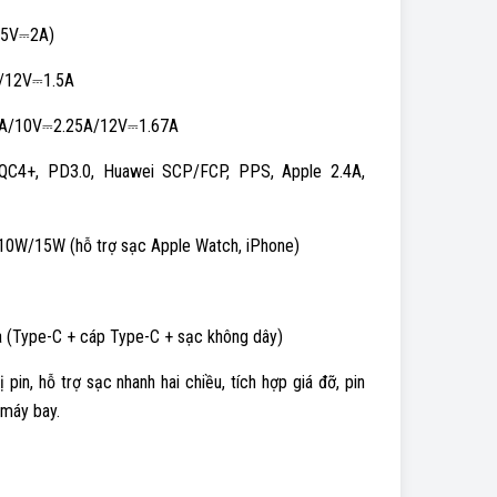
(5V⎓2A)
/12V⎓1.5A
2A/10V⎓2.25A/12V⎓1.67A
 QC4+, PD3.0, Huawei SCP/FCP, PPS, Apple 2.4A,
0W/15W (hỗ trợ sạc Apple Watch, iPhone)
ra (Type-C + cáp Type-C + sạc không dây)
 pin, hỗ trợ sạc nhanh hai chiều, tích hợp giá đỡ, pin
 máy bay.