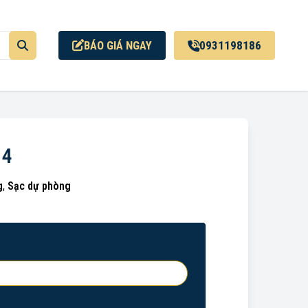
BÁO GIÁ NGAY
0931198186
14
g
,
Sạc dự phòng