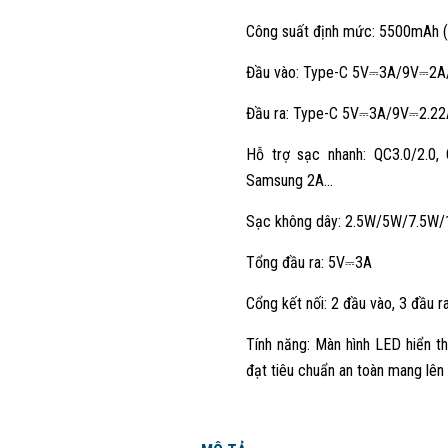
Công suất định mức: 5500mAh 
Đầu vào: Type-C 5V⎓3A/9V⎓2A
Đầu ra: Type-C 5V⎓3A/9V⎓2.2
Hỗ trợ sạc nhanh: QC3.0/2.0,
Samsung 2A…
Sạc không dây: 2.5W/5W/7.5W/1
Tổng đầu ra: 5V⎓3A
Cổng kết nối: 2 đầu vào, 3 đầu 
Tính năng: Màn hình LED hiển thị
đạt tiêu chuẩn an toàn mang lên