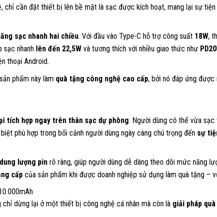
, chỉ cần đặt thiết bị lên bề mặt là sạc được kích hoạt, mang lại sự tiện 
năng sạc nhanh hai chiều
. Với đầu vào Type-C hỗ trợ công suất
18W
, 
ép sạc nhanh
lên đến 22,5W
và tương thích với nhiều giao thức như
PD20
ện thoại Android.
n sản phẩm này làm
quà tặng công nghệ cao cấp
, bởi nó đáp ứng được 
ại tích hợp ngay trên thân sạc dự phòng
. Người dùng có thể vừa sạc
ặc biệt phù hợp trong bối cảnh người dùng ngày càng chú trọng đến
sự tiệ
 dung lượng pin
rõ ràng, giúp người dùng dễ dàng theo dõi mức năng lượ
ẳng cấp
của sản phẩm khi được doanh nghiệp sử dụng làm quà tặng – vừa 
g 10.000mAh
 chỉ dừng lại ở một thiết bị công nghệ cá nhân mà còn là
giải pháp quà