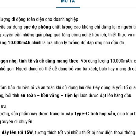
MÔ TẢ
ượng di động toàn diện cho doanh nghiệp
 cầu sử dụng
sạc dự phòng
chất lượng cao không chỉ dừng lại ở người 
 xuyên cần những giải pháp quà tặng công nghệ hữu ích, thiết thực và 
năng 10.000mAh
chính là lựa chọn lý tưởng để đáp ứng nhu cầu đó.
ế
gọn nhẹ, tinh tế và dễ dàng mang theo
. Với dung lượng 10.000mAh, 
hỏ gọn. Người dùng có thể dễ dàng bỏ vào túi xách, balo hay mang đi cô
đảm bảo độ bền bỉ và an toàn khi sử dụng lâu dài. Đây cũng là yếu tố qu
g, bởi tính
an toàn – bền vững – tiện lợi
luôn được đặt lên hàng đầu.
 ưu
ường, sản phẩm này được trang bị
cáp Type-C tích hợp sẵn
, giúp loại
 xuyên di chuyển.
 dây lên tới 15W
, tương thích tốt với nhiều thiết bị như điện thoại thôn