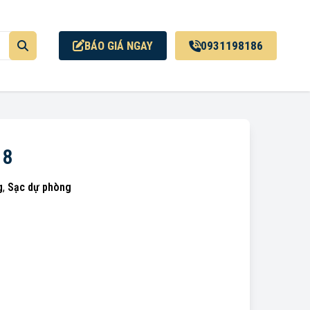
BÁO GIÁ NGAY
0931198186
18
g
,
Sạc dự phòng