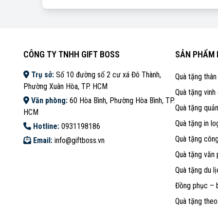
CÔNG TY TNHH GIFT BOSS
SẢN PHẨM 
Trụ sở:
Số 10 đường số 2 cư xá Đô Thành,
Quà tặng thân
Phường Xuân Hòa, TP. HCM
Quà tặng vinh
Văn phòng:
60 Hòa Bình, Phường Hòa Bình, TP.
Quà tặng quả
HCM
Quà tặng in lo
Hotline:
0931198186
Quà tặng côn
Email:
info@giftboss.vn
Quà tặng văn
Quà tặng du lị
Đồng phục – 
Quà tặng the