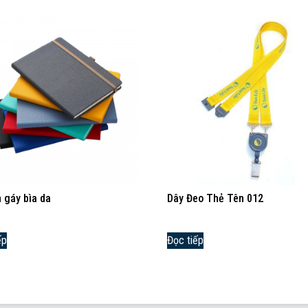
 gáy bìa da
Dây Đeo Thẻ Tên 012
ếp
Đọc tiếp