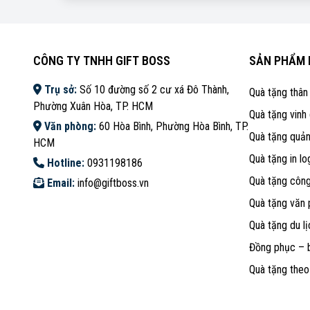
CÔNG TY TNHH GIFT BOSS
SẢN PHẨM 
Trụ sở:
Số 10 đường số 2 cư xá Đô Thành,
Quà tặng thân
Phường Xuân Hòa, TP. HCM
Quà tặng vinh
Văn phòng:
60 Hòa Bình, Phường Hòa Bình, TP.
Quà tặng quả
HCM
Quà tặng in lo
Hotline:
0931198186
Quà tặng côn
Email:
info@giftboss.vn
Quà tặng văn
Quà tặng du lị
Đồng phục – 
Quà tặng the