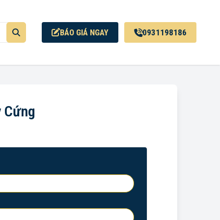
BÁO GIÁ NGAY
0931198186
y Cứng