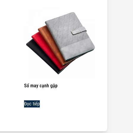
Sổ may cạnh gập
Đọc tiếp