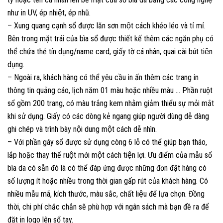
như in UV, ép nhiệt, ép nhũ.
– Xung quang cạnh sổ được lăn sơn một cách khéo léo và tỉ mỉ.
Bên trong mặt trái của bìa sổ được thiết kế thêm các ngăn phụ có
thể chứa thẻ tín dụng/name card, giấy tờ cá nhân, quai cài bút tiện
dụng.
– Ngoài ra, khách hàng có thể yêu cầu in ấn thêm các trang in
thông tin quảng cáo, lịch năm 01 màu hoặc nhiều màu … Phần ruột
sổ gồm 200 trang, có màu trắng kem nhằm giảm thiểu sự mỏi mắt
khi sử dụng. Giấy có các dòng kẻ ngang giúp người dùng dễ dàng
ghi chép và trình bày nội dung một cách dễ nhìn.
– Với phần gáy sổ được sử dụng còng 6 lỗ có thể giúp bạn tháo,
lắp hoặc thay thế ruột mới một cách tiện lợi. Ưu điểm của mẫu sổ
bìa da có sẵn đó là có thể đáp ứng được những đơn đặt hàng có
số lượng ít hoặc nhiều trong thời gian gấp rút của khách hàng. Có
nhiều mẫu mã, kích thước, màu sắc, chất liệu để lựa chọn. Đồng
thời, chi phí chắc chắn sẽ phù hợp với ngân sách mà bạn đề ra để
đặt in logo lên sổ tay.