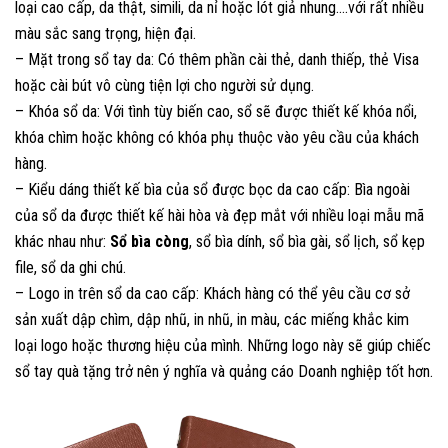
loại cao cấp, da thật, simili, da nỉ hoặc lót giả nhung….với rất nhiều
màu sắc sang trọng, hiện đại.
– Mặt trong sổ tay da: Có thêm phần cài thẻ, danh thiếp, thẻ Visa
hoặc cài bút vô cùng tiện lợi cho người sử dụng.
– Khóa sổ da: Với tình tùy biến cao, sổ sẽ được thiết kế khóa nổi,
khóa chìm hoặc không có khóa phụ thuộc vào yêu cầu của khách
hàng.
– Kiểu dáng thiết kế bìa của sổ được bọc da cao cấp: Bìa ngoài
của sổ da được thiết kế hài hòa và đẹp mắt với nhiều loại mẫu mã
khác nhau như:
Sổ bìa còng
, sổ bìa dính, sổ bìa gài, sổ lịch, sổ kẹp
file, sổ da ghi chú.
– Logo in trên sổ da cao cấp: Khách hàng có thể yêu cầu cơ sở
sản xuất dập chìm, dập nhũ, in nhũ, in màu, các miếng khắc kim
loại logo hoặc thương hiệu của mình. Những logo này sẽ giúp chiếc
sổ tay quà tặng trở nên ý nghĩa và quảng cáo Doanh nghiệp tốt hơn.