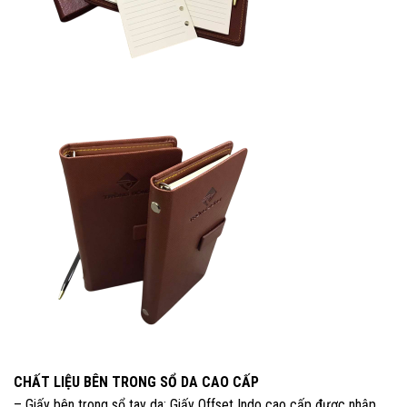
CHẤT LIỆU BÊN TRONG SỔ DA CAO CẤP
– Giấy bên trong sổ tay da: Giấy Offset Indo cao cấp được nhập