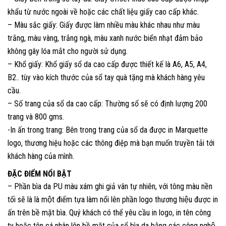
khẩu từ nước ngoài về hoặc các chất liệu giấy cao cấp khác.
– Màu sắc giấy: Giấy được làm nhiều màu khác nhau như màu
trắng, màu vàng, trắng ngà, màu xanh nước biển nhạt đảm bảo
không gây lóa mắt cho người sử dụng.
– Khổ giấy: Khổ giấy sổ da cao cấp được thiết kế là A6, A5, A4,
B2.. tùy vào kích thước của sổ tay quà tặng mà khách hàng yêu
cầu.
– Số trang của sổ da cao cấp: Thường sổ sẽ có định lượng 200
trang và 800 gms.
-In ấn trong trang: Bên trong trang của sổ da được in Marquette
logo, thương hiệu hoặc các thông điệp mà bạn muốn truyền tải tới
khách hàng của mình.
ĐẶC ĐIỂM NỔI BẬT
– Phần bìa da PU màu xám ghi giả vân tự nhiên, với tông màu nền
tối sẽ là là một điểm tựa làm nổi lên phần logo thương hiệu được in
ấn trên bề mặt bìa. Quý khách có thể yêu cầu in logo, in tên công
ty hoặc tên cá nhân lên bề mặt của sổ bìa da bằng các công nghệ