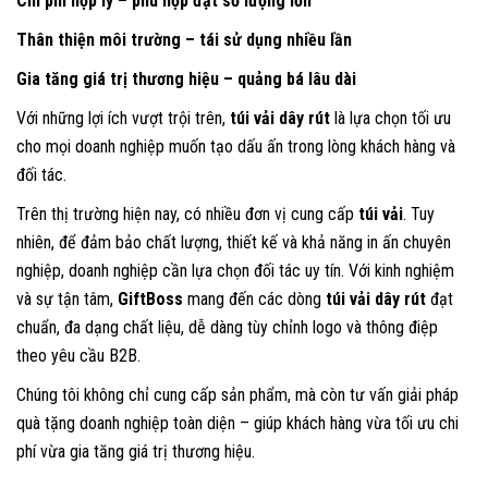
Chi phí hợp lý – phù hợp đặt số lượng lớn
Thân thiện môi trường – tái sử dụng nhiều lần
Gia tăng giá trị thương hiệu – quảng bá lâu dài
Với những lợi ích vượt trội trên,
túi vải dây rút
là lựa chọn tối ưu
cho mọi doanh nghiệp muốn tạo dấu ấn trong lòng khách hàng và
đối tác.
Trên thị trường hiện nay, có nhiều đơn vị cung cấp
túi vải
. Tuy
nhiên, để đảm bảo chất lượng, thiết kế và khả năng in ấn chuyên
nghiệp, doanh nghiệp cần lựa chọn đối tác uy tín. Với kinh nghiệm
và sự tận tâm,
GiftBoss
mang đến các dòng
túi vải dây rút
đạt
chuẩn, đa dạng chất liệu, dễ dàng tùy chỉnh logo và thông điệp
theo yêu cầu B2B.
Chúng tôi không chỉ cung cấp sản phẩm, mà còn tư vấn giải pháp
quà tặng doanh nghiệp toàn diện – giúp khách hàng vừa tối ưu chi
phí vừa gia tăng giá trị thương hiệu.