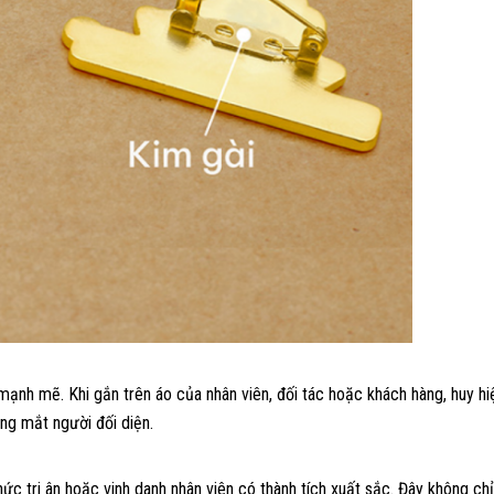
mạnh mẽ. Khi gắn trên áo của nhân viên, đối tác hoặc khách hàng, huy h
ng mắt người đối diện.
ức tri ân hoặc vinh danh nhân viên có thành tích xuất sắc. Đây không ch