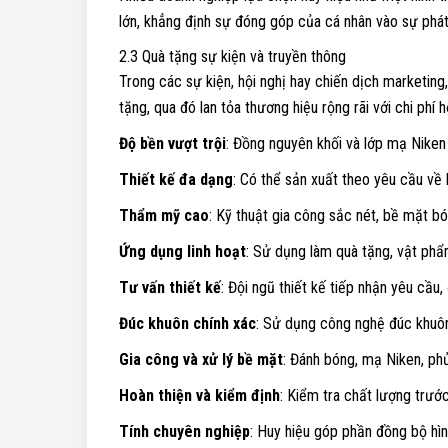
lớn, khẳng định sự đóng góp của cá nhân vào sự phát
2.3 Quà tặng sự kiện và truyền thông
Trong các sự kiện, hội nghị hay chiến dịch marketing
tặng, qua đó lan tỏa thương hiệu rộng rãi với chi phí 
Độ bền vượt trội
: Đồng nguyên khối và lớp mạ Nike
Thiết kế đa dạng
: Có thể sản xuất theo yêu cầu về
Thẩm mỹ cao
: Kỹ thuật gia công sắc nét, bề mặt b
Ứng dụng linh hoạt
: Sử dụng làm quà tặng, vật phẩ
Tư vấn thiết kế
: Đội ngũ thiết kế tiếp nhận yêu cầu
Đúc khuôn chính xác
: Sử dụng công nghệ đúc khuôn 
Gia công và xử lý bề mặt
: Đánh bóng, mạ Niken, ph
Hoàn thiện và kiểm định
: Kiểm tra chất lượng trướ
Tính chuyên nghiệp
: Huy hiệu góp phần đồng bộ hìn