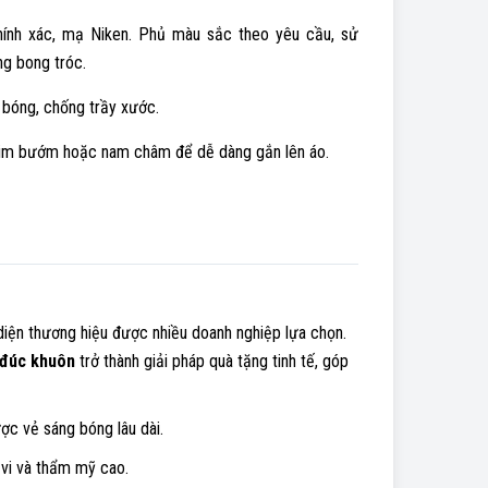
hính xác, mạ Niken. Phủ màu sắc theo yêu cầu, sử
g bong tróc.
 bóng, chống trầy xước.
 kim bướm hoặc nam châm để dễ dàng gắn lên áo.
iện thương hiệu được nhiều doanh nghiệp lựa chọn.
 đúc khuôn
trở thành giải pháp quà tặng tinh tế, góp
c vẻ sáng bóng lâu dài.
 vi và thẩm mỹ cao.