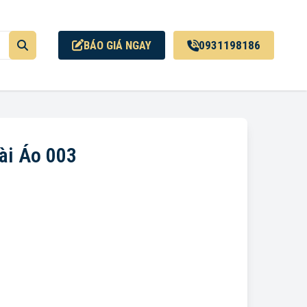
BÁO GIÁ NGAY
0931198186
ài Áo 003