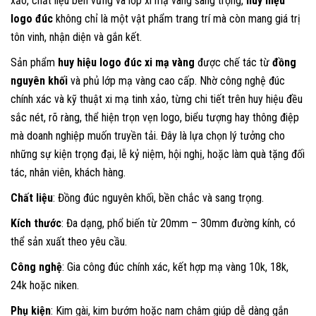
xảo, chất liệu bền vững và lớp xi mạ vàng sang trọng,
huy hiệu
logo đúc
không chỉ là một vật phẩm trang trí mà còn mang giá trị
tôn vinh, nhận diện và gắn kết.
Sản phẩm
huy hiệu logo đúc xi mạ vàng
được chế tác từ
đồng
nguyên khối
và phủ lớp mạ vàng cao cấp. Nhờ công nghệ đúc
chính xác và kỹ thuật xi mạ tinh xảo, từng chi tiết trên huy hiệu đều
sắc nét, rõ ràng, thể hiện trọn vẹn logo, biểu tượng hay thông điệp
mà doanh nghiệp muốn truyền tải. Đây là lựa chọn lý tưởng cho
những sự kiện trọng đại, lễ kỷ niệm, hội nghị, hoặc làm quà tặng đối
tác, nhân viên, khách hàng.
Chất liệu
: Đồng đúc nguyên khối, bền chắc và sang trọng.
Kích thước
: Đa dạng, phổ biến từ 20mm – 30mm đường kính, có
thể sản xuất theo yêu cầu.
Công nghệ
: Gia công đúc chính xác, kết hợp mạ vàng 10k, 18k,
24k hoặc niken.
Phụ kiện
: Kim gài, kim bướm hoặc nam châm giúp dễ dàng gắn