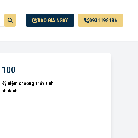
BÁO GIÁ NGAY
0931198186
 100
,
Kỷ niệm chương thủy tinh
vinh danh