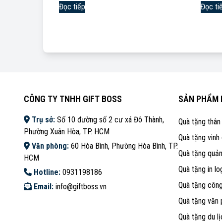
Đọc tiếp
Đọc ti
CÔNG TY TNHH GIFT BOSS
SẢN PHẨM 
Trụ sở:
Số 10 đường số 2 cư xá Đô Thành,
Quà tặng thân
Phường Xuân Hòa, TP. HCM
Quà tặng vinh
Văn phòng:
60 Hòa Bình, Phường Hòa Bình, TP.
Quà tặng quả
HCM
Quà tặng in lo
Hotline:
0931198186
Quà tặng côn
Email:
info@giftboss.vn
Quà tặng văn
Quà tặng du lị